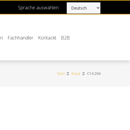
Sprache auswählen:
en
Fachhändler
Kontackt
B2B
Start
Braut
C14 204