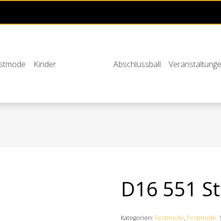
stmode
Kinder
Abschlussball
Veranstaltung
D16 551 St
Kategorien:
Festmode
,
Festmode