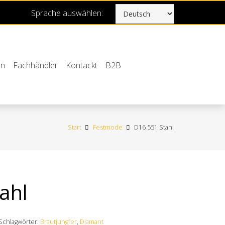
Sprache auswählen:
en
Fachhändler
Kontackt
B2B
Start
Festmode
D16 551 Stahl
ahl
Schlagwörter:
Brautjungfer
,
Diamant