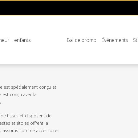
neur
enfants
Bal de promo
Événements
St
ée est spécialement conçu et
 est conçu avec la
s.
de tissus et disposent de
stes et étoles offrent la
sus assortis comme accessoires