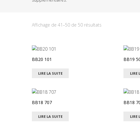
Trié
Affichage de 41–50 de 50 résultats
par
dernier
BB20 101
BB19 5
LIRE LA SUITE
LIRE 
BB18 707
BB18 7
LIRE LA SUITE
LIRE 