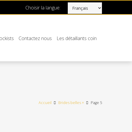
Choisir la langue:
ockists
Contactez nous
Les détaillants coin
Accueil
Brides belles +
Page 5