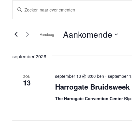
Evenementen
Evenementen
Vul
een
Zoeken
keyword
in.
en
Aankomende
Vandaag
Zoek
voor
Selecteer
weergeven
Evenementen
een
september 2026
met
datum.
navigatie
keyword.
september 13 @ 8:00 ben
-
september 1
ZON
13
Harrogate Bruidsweek
The Harrogate Convention Center
Ripo