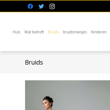
Huis
Wat betreft
Bruids
bruidsmeisjes
Kinderen
Bruids