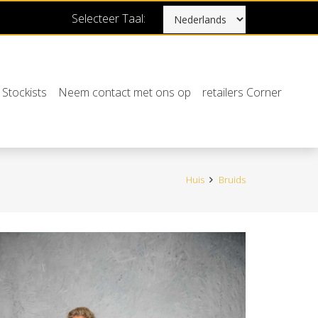
Selecteer Taal:
Stockists
Neem contact met ons op
retailers Corner
Huis
Bruids