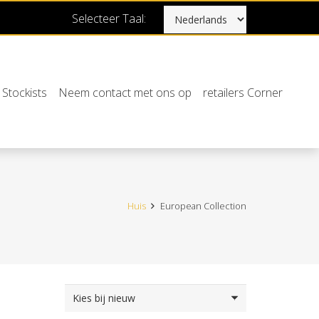
Selecteer Taal:
Stockists
Neem contact met ons op
retailers Corner
Huis
European Collection