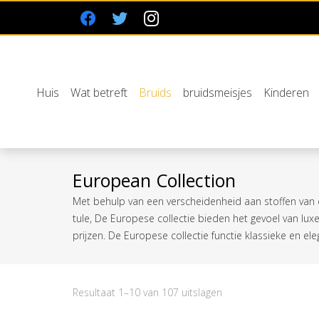
Huis
Wat betreft
Bruids
bruidsmeisjes
Kinderen
European Collection
Met behulp van een verscheidenheid aan stoffen van 
tule, De Europese collectie bieden het gevoel van lux
prijzen. De Europese collectie functie klassieke en el
Gesorteerd
Resultaat 1–10 van 107 uitslagen
op