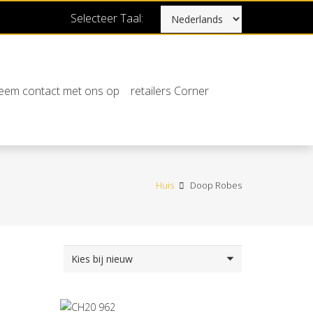
Selecteer Taal:
em contact met ons op
retailers Corner
Huis
Doop Robes