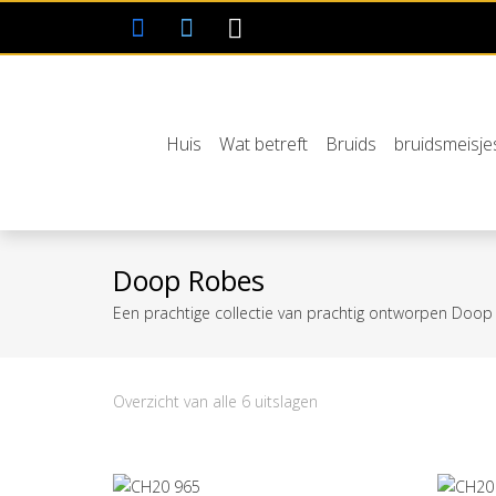
Huis
Wat betreft
Bruids
bruidsmeisje
Doop Robes
Een prachtige collectie van prachtig ontworpen Doop
Gesorteerd
Overzicht van alle 6 uitslagen
op
laatste