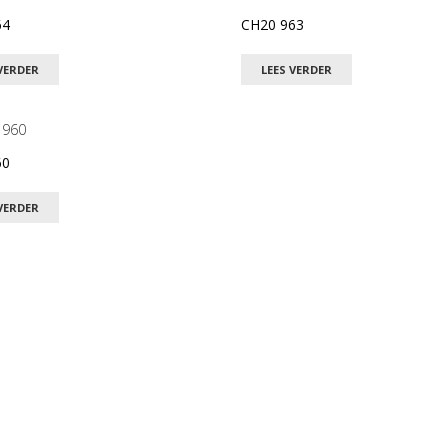
64
CH20 963
VERDER
LEES VERDER
60
VERDER